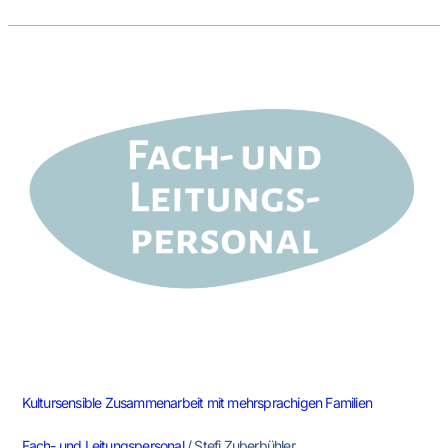
Kultursensible
Zusammenarbeit
mit
mehrsprachigen
Familien
Kultursensible Zusammenarbeit mit mehrsprachigen Familien
Fach- und Leitungspersonal
/
Stefi Zuberbühler