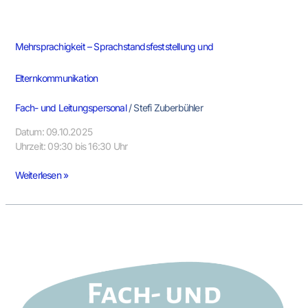
Mehrsprachigkeit – Sprachstandsfeststellung und
Elternkommunikation
Fach- und Leitungspersonal
/
Stefi Zuberbühler
Datum: 09.10.2025
Uhrzeit: 09:30 bis 16:30 Uhr
Weiterlesen »
Kultursensible
Zusammenarbeit
mit
mehrsprachigen
Familien