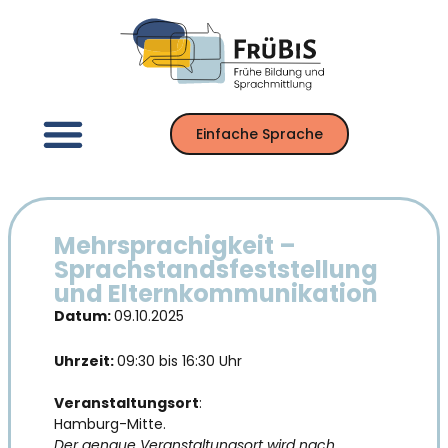
Inhalt
Zum
springen
Inhalt
springen
Einfache Sprache
Mehrsprachigkeit –
Sprachstandsfeststellung
und Elternkommunikation
Datum:
09.10.2025
Uhrzeit:
09:30 bis 16:30 Uhr
Veranstaltungsort
:
Hamburg-Mitte.
Der genaue Veranstaltungsort wird nach