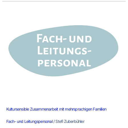
Kultursensible
Zusammenarbeit
mit
mehrsprachigen
Familien
Kultursensible Zusammenarbeit mit mehrsprachigen Familien
Fach- und Leitungspersonal
/
Stefi Zuberbühler