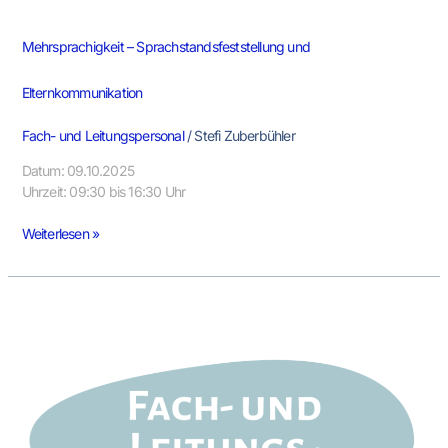
Mehrsprachigkeit – Sprachstandsfeststellung und
Elternkommunikation
Fach- und Leitungspersonal
/
Stefi Zuberbühler
Datum: 09.10.2025
Uhrzeit: 09:30 bis 16:30 Uhr
Weiterlesen »
Kultursensible
Zusammenarbeit
mit
mehrsprachigen
Familien