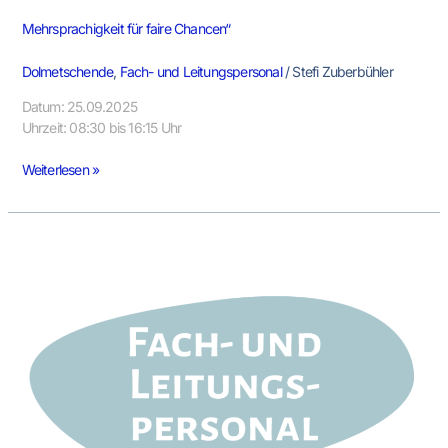
Mehrsprachigkeit für faire Chancen“
Dolmetschende
,
Fach- und Leitungspersonal
/
Stefi Zuberbühler
Datum: 25.09.2025
Uhrzeit: 08:30 bis 16:15 Uhr
Weiterlesen »
Ergebnispräsentation
Bedarfsermittlung:
Dolmetschen
in
der
Frühen
Bildung
in
Hamburg