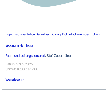
Ergebnispräsentation Bedarfsermittlung: Dolmetschen in der Frühen
Bildung in Hamburg
Fach- und Leitungspersonal
/
Stefi Zuberbühler
Datum: 27.02.2025
Uhrzeit: 10:00 bis 12:00
Weiterlesen »
Infoveranstaltung:
Sprachmittlung
in