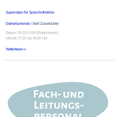
Supervision für Sprachmittelnde
Dolmetschende
/
Stefi Zuberbühler
Datum: 05.03.2026 (Ersatztermin)
Uhrzeit: 17:30 bis 19:30 Uhr
Weiterlesen »
Infoveranstaltung:
Sprachmittlung
in
der
Frühen
Bildung