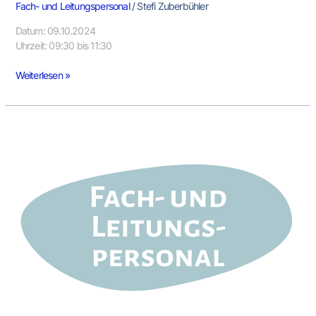
Fach- und Leitungspersonal
/
Stefi Zuberbühler
Datum: 09.10.2024
Uhrzeit: 09:30 bis 11:30
Weiterlesen »
Infoveranstaltung:
Sprachmittlung
in
der
Frühen
Bildung