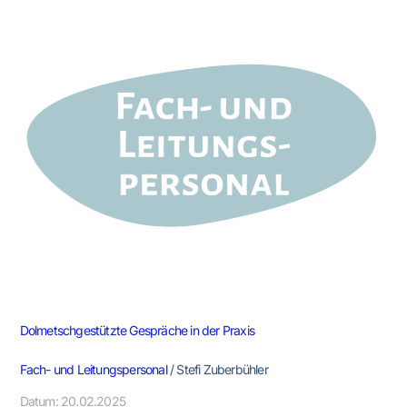
Dolmetschgestützte
Gespräche
in
der
Praxis
Dolmetschgestützte Gespräche in der Praxis
Fach- und Leitungspersonal
/
Stefi Zuberbühler
Datum: 20.02.2025