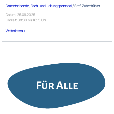
Dolmetschende
,
Fach- und Leitungspersonal
/
Stefi Zuberbühler
Datum: 25.09.2025
Uhrzeit: 08:30 bis 16:15 Uhr
Weiterlesen »
Save
the
date:
Fachtag
„Verstehen
verbindet:
Dolmetschen
&
Mehrsprachigkeit
für
faire
Chancen“