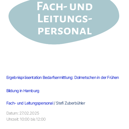
der
Frühen
Bildung
in
Hamburg
Ergebnispräsentation Bedarfsermittlung: Dolmetschen in der Frühen
Bildung in Hamburg
Fach- und Leitungspersonal
/
Stefi Zuberbühler
Datum: 27.02.2025
Uhrzeit: 10:00 bis 12:00